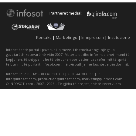
Partnerët medial:
Kontakti
|
Marketingu
|
Immpresum
|
Institucione
Infosot është portal i pavarur i lajmeve, i themeluar nga një grup
gazetarësh kosovarë në vitin 2007. Materialet dhe informacionet mund të
kopjohen, të shtypen dhe të përdoren por vetëm pas referimit të qartë
të burimit të portalit Infosot.com, në përputhje me kushtet e përdorimit.
Infosot Sh.P.K | M: +383 49 323 333 | +383 44 383 333 | E:
info@infosot.com
,
production@infosot.com
,
marketing@infosot.com
© INFOSOT.com - 2007 - 2026 - Të gjitha të drejtat janë të rezervuara