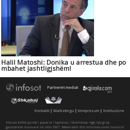
Halil Matoshi: Donika u arrestua dhe po
mbahet jashtligjshëm!
Partnerët medial:
Kontakti
|
Marketingu
|
Immpresum
|
Institucione
Infosot është portal i pavarur i lajmeve, i themeluar nga një grup
gazetarësh kosovarë në vitin 2007. Materialet dhe informacionet mund të