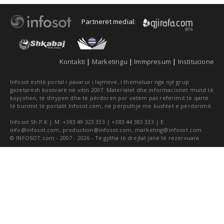
Partnerët medial:
Kontakti
|
Marketingu
|
Immpresum
|
Institucione
Infosot është portal i pavarur i lajmeve, i themeluar nga një grup
gazetarësh kosovarë në vitin 2007. Materialet dhe informacionet mund të
kopjohen, të shtypen dhe të përdoren por vetëm pas referimit të qartë
të burimit të portalit Infosot.com, në përputhje me kushtet e përdorimit.
Infosot Sh.P.K | M: +383 49 323 333 | +383 44 383 333 | E:
info@infosot.com
,
production@infosot.com
,
marketing@infosot.com
© INFOSOT.com - 2007 - 2026 - Të gjitha të drejtat janë të rezervuara