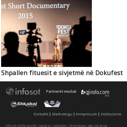
Shpallen fituesit e sivjetmë në Dokufest
Partnerët medial:
Kontakti
|
Marketingu
|
Immpresum
|
Institucione
Infosot është portal i pavarur i lajmeve, i themeluar nga një grup