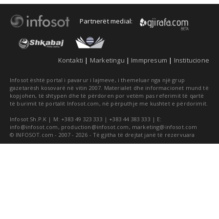
Partnerët medial:
Kontakti
|
Marketingu
|
Immpresum
|
Institucione
Infosot është portal i pavarur i lajmeve, i themeluar nga një grup
gazetarësh kosovarë në vitin 2007. Materialet dhe informacionet mund të
kopjohen, të shtypen dhe të përdoren por vetëm pas referimit të qartë
të burimit të portalit Infosot.com, në përputhje me kushtet e përdorimit.
Infosot Sh.P.K | M: +383 49 323 333 | +383 44 383 333 | E:
info@infosot.com
,
production@infosot.com
,
marketing@infosot.com
© INFOSOT.com - 2007 - 2026 - Të gjitha të drejtat janë të rezervuara