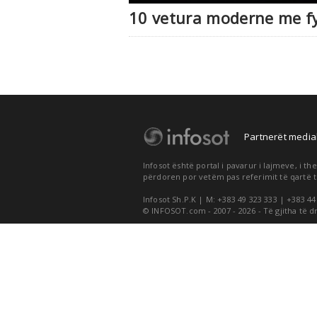
10 vetura moderne me fy
Partnerët medial
Infosot është portal i pavarur i lajmeve, i 
përdoren por vetëm pas referimit të qartë t
Infosot Sh.P.K | M: +383 49 323 333 | +383 44
© INFOSOT.com - 2007 - 2026 - Të gjitha të d