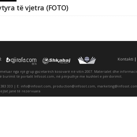
tyra të vjetra (FOTO)
:
Kontakti
themeluar nga një grup gazetarësh kosovarë në vitin 2007. Materialet dhe informa
ë burimit të portalit Infosot.com, në përputhje me kushtet e përdorimit.
 383 333 | E:
info@infosot.com
,
production@infosot.com
,
marketing@infosot.co
rejtat janë të rezervuara