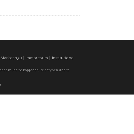
|
Marketingu
|
Immpresum
|
Institucione
cionet mund të kopjohen, të shtypen dhe të
m