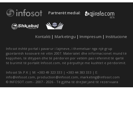
Partnerët medial:
Kontakti
|
Marketingu
|
Immpresum
|
Institucione
Infosot është portal i pavarur i lajmeve, i themeluar nga një grup
gazetarësh kosovarë në vitin 2007. Materialet dhe informacionet mund të
kopjohen, të shtypen dhe të përdoren por vetëm pas referimit të qartë
të burimit të portalit Infosot.com, në përputhje me kushtet e përdorimit.
Infosot Sh.P.K | M: +383 49 323 333 | +383 44 383 333 | E:
info@infosot.com
,
production@infosot.com
,
marketing@infosot.com
© INFOSOT.com - 2007 - 2026 - Të gjitha të drejtat janë të rezervuara