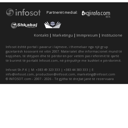
Partnerët medial:
Kontakti
|
Marketingu
|
Immpresum
|
Institucione
Infosot është portal i pavarur i lajmeve, i themeluar nga një grup
gazetarësh kosovarë në vitin 2007. Materialet dhe informacionet mund të
kopjohen, të shtypen dhe të përdoren por vetëm pas referimit të qartë
të burimit të portalit Infosot.com, në përputhje me kushtet e përdorimit.
Infosot Sh.P.K | M: +383 49 323 333 | +383 44 383 333 | E:
info@infosot.com
,
production@infosot.com
,
marketing@infosot.com
© INFOSOT.com - 2007 - 2026 - Të gjitha të drejtat janë të rezervuara