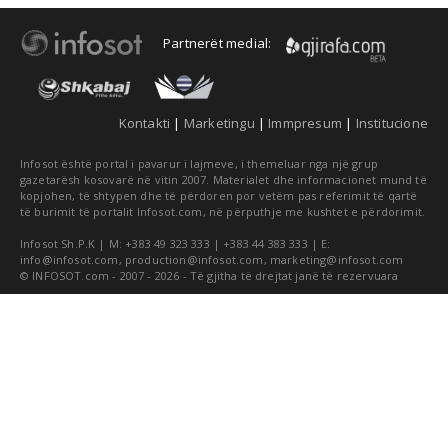
Partnerët medial:
Kontakti
|
Marketingu
|
Immpresum
|
Institucione
Infosot është portal i pavarur i lajmeve, i themeluar nga një grup
gazetarësh kosovarë në vitin 2007. Materialet dhe informacionet mund të
kopjohen, të shtypen dhe të përdoren por vetëm pas referimit të qartë
të burimit të portalit Infosot.com, në përputhje me kushtet e përdorimit.
Infosot Sh.P.K | M: +383 49 323 333 | +383 44 383 333 | E:
info@infosot.com
,
production@infosot.com
,
marketing@infosot.com
© INFOSOT.com - 2007 - 2026 - Të gjitha të drejtat janë të rezervuara