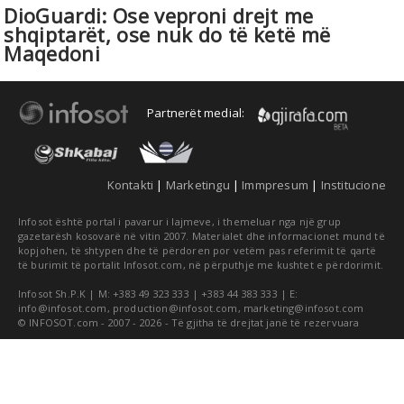
DioGuardi: Ose veproni drejt me
shqiptarët, ose nuk do të ketë më
Maqedoni
Partnerët medial:
Kontakti
|
Marketingu
|
Immpresum
|
Institucione
Infosot është portal i pavarur i lajmeve, i themeluar nga një grup
gazetarësh kosovarë në vitin 2007. Materialet dhe informacionet mund të
kopjohen, të shtypen dhe të përdoren por vetëm pas referimit të qartë
të burimit të portalit Infosot.com, në përputhje me kushtet e përdorimit.
Infosot Sh.P.K | M: +383 49 323 333 | +383 44 383 333 | E:
info@infosot.com
,
production@infosot.com
,
marketing@infosot.com
© INFOSOT.com - 2007 - 2026 - Të gjitha të drejtat janë të rezervuara