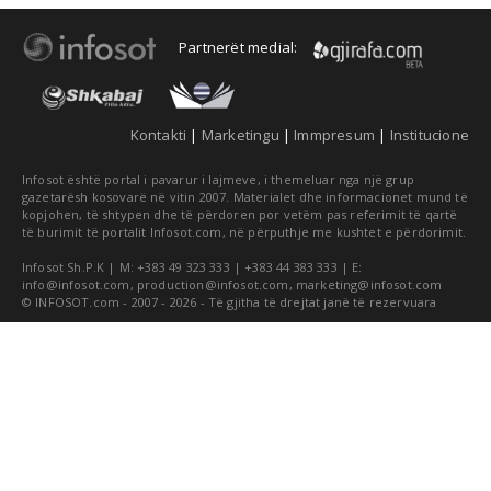
Partnerët medial:
Kontakti
|
Marketingu
|
Immpresum
|
Institucione
Infosot është portal i pavarur i lajmeve, i themeluar nga një grup
gazetarësh kosovarë në vitin 2007. Materialet dhe informacionet mund të
kopjohen, të shtypen dhe të përdoren por vetëm pas referimit të qartë
të burimit të portalit Infosot.com, në përputhje me kushtet e përdorimit.
Infosot Sh.P.K | M: +383 49 323 333 | +383 44 383 333 | E:
info@infosot.com
,
production@infosot.com
,
marketing@infosot.com
© INFOSOT.com - 2007 - 2026 - Të gjitha të drejtat janë të rezervuara