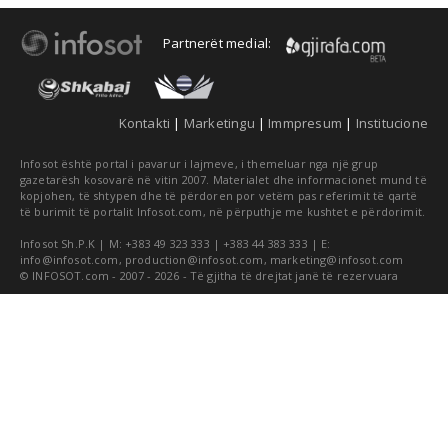
Partnerët medial:
Kontakti
|
Marketingu
|
Immpresum
|
Institucione
Infosot është portal i pavarur i lajmeve, i themeluar nga një grup
gazetarësh kosovarë në vitin 2007. Materialet dhe informacionet mund të
kopjohen, të shtypen dhe të përdoren por vetëm pas referimit të qartë
të burimit të portalit Infosot.com, në përputhje me kushtet e përdorimit.
Infosot Sh.P.K | M: +383 49 323 333 | +383 44 383 333 | E:
info@infosot.com
,
production@infosot.com
,
marketing@infosot.com
© INFOSOT.com - 2007 - 2026 - Të gjitha të drejtat janë të rezervuara