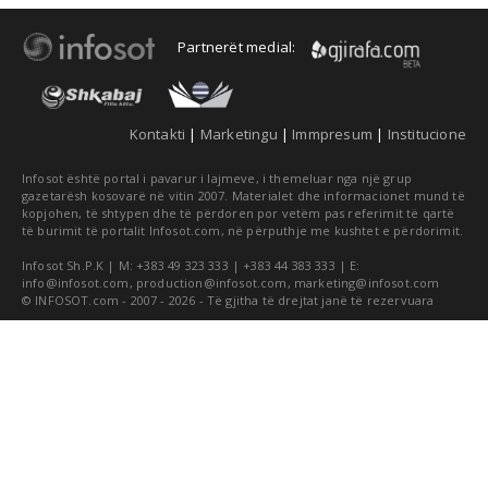
Partnerët medial:
Kontakti
|
Marketingu
|
Immpresum
|
Institucione
Infosot është portal i pavarur i lajmeve, i themeluar nga një grup
gazetarësh kosovarë në vitin 2007. Materialet dhe informacionet mund të
kopjohen, të shtypen dhe të përdoren por vetëm pas referimit të qartë
të burimit të portalit Infosot.com, në përputhje me kushtet e përdorimit.
Infosot Sh.P.K | M: +383 49 323 333 | +383 44 383 333 | E:
info@infosot.com
,
production@infosot.com
,
marketing@infosot.com
© INFOSOT.com - 2007 - 2026 - Të gjitha të drejtat janë të rezervuara