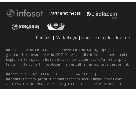
Partnerët medial:
Kontakti
|
Marketingu
|
Immpresum
|
Institucione
Infosot është portal i pavarur i lajmeve, i themeluar nga një grup
gazetarësh kosovarë në vitin 2007. Materialet dhe informacionet mund të
kopjohen, të shtypen dhe të përdoren por vetëm pas referimit të qartë
të burimit të portalit Infosot.com, në përputhje me kushtet e përdorimit.
Infosot Sh.P.K | M: +383 49 323 333 | +383 44 383 333 | E:
info@infosot.com
,
production@infosot.com
,
marketing@infosot.com
© INFOSOT.com - 2007 - 2026 - Të gjitha të drejtat janë të rezervuara