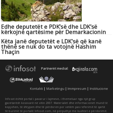
Edhe deputetët e PDK’së dhe LDK’së
kërkojnë qartësime për Demarkacionin
Këta janë deputetët e LDK’së që kanë
thënë se nuk do ta votojnë Hashim
Thaçin
Partnerët medial:
Kontakti
|
Marketingu
|
Immpresum
|
Institucione
Infosot është portal i pavarur i lajmeve, i themeluar nga një grup
gazetarësh kosovarë në vitin 2007. Materialet dhe informacionet mund të
kopjohen, të shtypen dhe të përdoren por vetëm pas referimit të qartë
të burimit të portalit Infosot.com, në përputhje me kushtet e përdorimit.