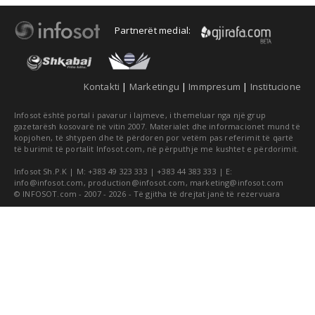
Partnerët medial:
Kontakti
|
Marketingu
|
Immpresum
|
Institucione
Infosot është portal i pavarur i lajmeve, i themeluar nga një grup
gazetarësh kosovarë në vitin 2007. Materialet dhe informacionet mund të
kopjohen, të shtypen dhe të përdoren por vetëm pas referimit të qartë
të burimit të portalit Infosot.com, në përputhje me kushtet e përdorimit.
Infosot Sh.P.K | M: +383 49 323 333 | +383 44 383 333 | E:
info@infosot.com
,
production@infosot.com
,
marketing@infosot.com
© INFOSOT.com - 2007 - 2026 - Të gjitha të drejtat janë të rezervuara