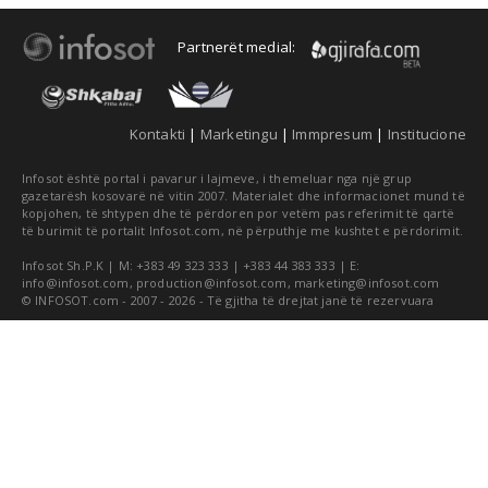
Partnerët medial:
Kontakti
|
Marketingu
|
Immpresum
|
Institucione
Infosot është portal i pavarur i lajmeve, i themeluar nga një grup
gazetarësh kosovarë në vitin 2007. Materialet dhe informacionet mund të
kopjohen, të shtypen dhe të përdoren por vetëm pas referimit të qartë
të burimit të portalit Infosot.com, në përputhje me kushtet e përdorimit.
Infosot Sh.P.K | M: +383 49 323 333 | +383 44 383 333 | E:
info@infosot.com
,
production@infosot.com
,
marketing@infosot.com
© INFOSOT.com - 2007 - 2026 - Të gjitha të drejtat janë të rezervuara