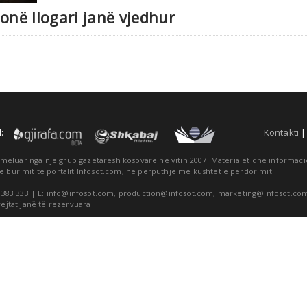
onë llogari janë vjedhur
:
Kontakti
themeluar nga një grup gazetarësh kosovarë në vitin 2007. Materialet dhe informa
ë burimit të portalit Infosot.com, në përputhje me kushtet e përdorimit.
 383 333 | E:
info@infosot.com
,
production@infosot.com
,
marketing@infosot.co
rejtat janë të rezervuara