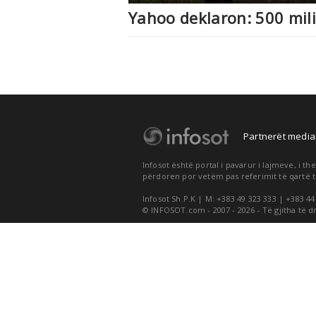
Yahoo deklaron: 500 mili
Partnerët medial
Infosot është portal i pavarur i lajmeve, i 
përdoren por vetëm pas referimit të qartë t
Infosot Sh.P.K | M: +383 49 323 333 | +383 44
© INFOSOT.com - 2007 - 2026 - Të gjitha të d