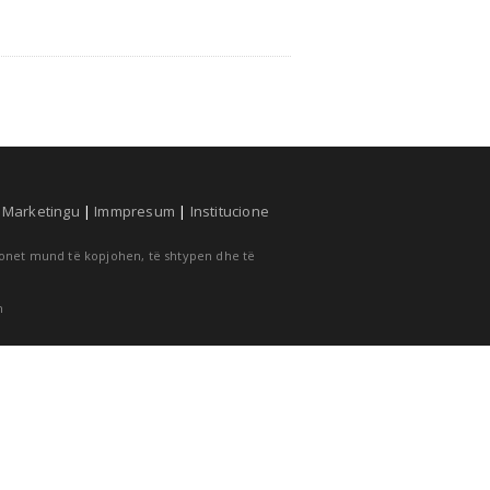
|
Marketingu
|
Immpresum
|
Institucione
cionet mund të kopjohen, të shtypen dhe të
m