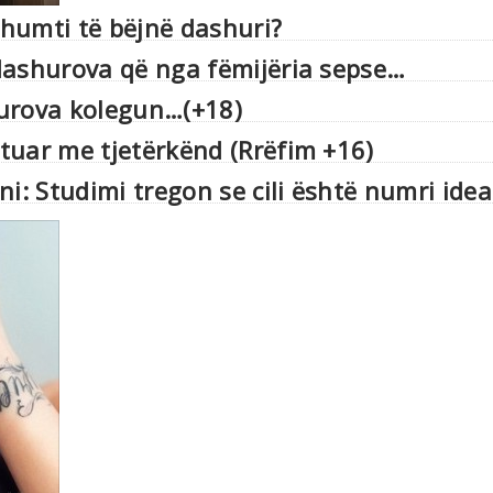
humti të bëjnë dashuri?
dashurova që nga fëmijëria sepse…
hurova kolegun…(+18)
tuar me tjetërkënd (Rrëfim +16)
i: Studimi tregon se cili është numri idea