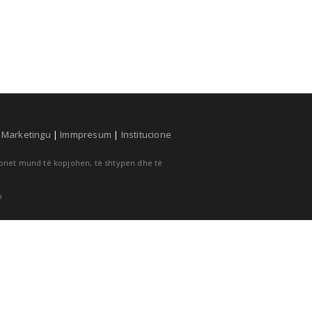
|
Marketingu
|
Immpresum
|
Institucione
cionet mund të kopjohen, të shtypen dhe të
m