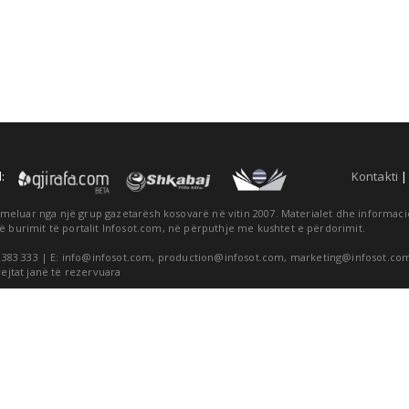
:
Kontakti
themeluar nga një grup gazetarësh kosovarë në vitin 2007. Materialet dhe informa
ë burimit të portalit Infosot.com, në përputhje me kushtet e përdorimit.
 383 333 | E:
info@infosot.com
,
production@infosot.com
,
marketing@infosot.co
rejtat janë të rezervuara