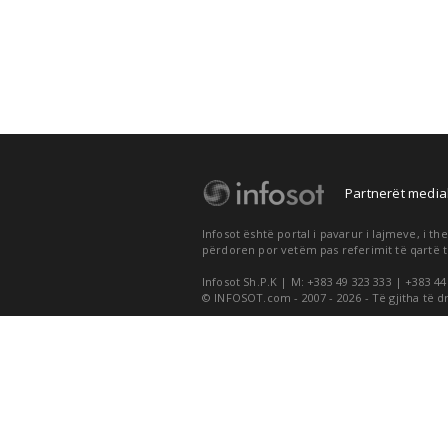
Partnerët medial
Infosot është portal i pavarur i lajmeve, i 
përdoren por vetëm pas referimit të qartë t
Infosot Sh.P.K | M: +383 49 323 333 | +383 44
© INFOSOT.com - 2007 - 2026 - Të gjitha të d