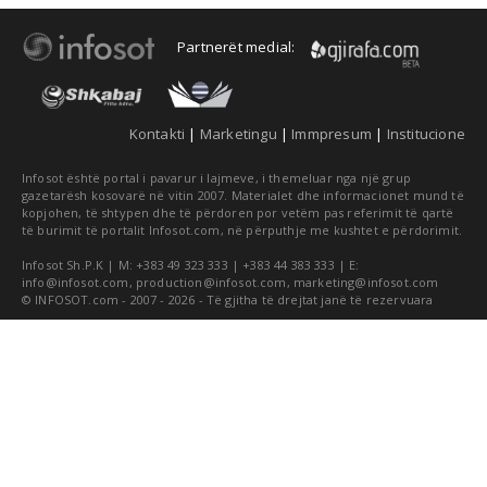
Partnerët medial:
Kontakti
|
Marketingu
|
Immpresum
|
Institucione
Infosot është portal i pavarur i lajmeve, i themeluar nga një grup
gazetarësh kosovarë në vitin 2007. Materialet dhe informacionet mund të
kopjohen, të shtypen dhe të përdoren por vetëm pas referimit të qartë
të burimit të portalit Infosot.com, në përputhje me kushtet e përdorimit.
Infosot Sh.P.K | M: +383 49 323 333 | +383 44 383 333 | E:
info@infosot.com
,
production@infosot.com
,
marketing@infosot.com
© INFOSOT.com - 2007 - 2026 - Të gjitha të drejtat janë të rezervuara