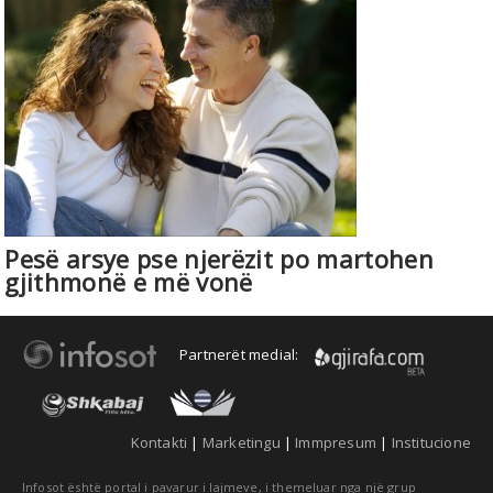
Pesë arsye pse njerëzit po martohen
gjithmonë e më vonë
Partnerët medial:
Kontakti
|
Marketingu
|
Immpresum
|
Institucione
Infosot është portal i pavarur i lajmeve, i themeluar nga një grup