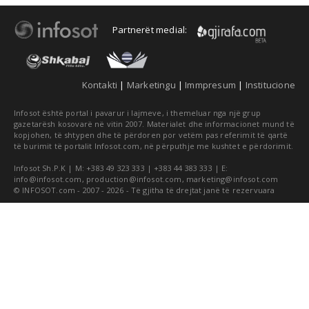
Partnerët medial:
Kontakti
|
Marketingu
|
Immpresum
|
Institucione
Infosot është portal i pavarur i lajmeve, i themeluar nga një grup
gazetarësh kosovarë në vitin 2007. Materialet dhe informacionet mund të
kopjohen, të shtypen dhe të përdoren por vetëm pas referimit të qartë
të burimit të portalit Infosot.com, në përputhje me kushtet e përdorimit.
Infosot Sh.P.K | M: +383 49 323 333 | +383 44 383 333 | E:
info@infosot.com
,
production@infosot.com
,
marketing@infosot.com
© INFOSOT.com - 2007 - 2026 - Të gjitha të drejtat janë të rezervuara