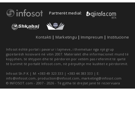
Partnerët medial:
Kontakti
|
Marketingu
|
Immpresum
|
Institucione
Infosot është portal i pavarur i lajmeve, i themeluar nga një grup
gazetarësh kosovarë në vitin 2007. Materialet dhe informacionet mund të
kopjohen, të shtypen dhe të përdoren por vetëm pas referimit të qartë
të burimit të portalit Infosot.com, në përputhje me kushtet e përdorimit.
Infosot Sh.P.K | M: +383 49 323 333 | +383 44 383 333 | E:
info@infosot.com
,
production@infosot.com
,
marketing@infosot.com
© INFOSOT.com - 2007 - 2026 - Të gjitha të drejtat janë të rezervuara