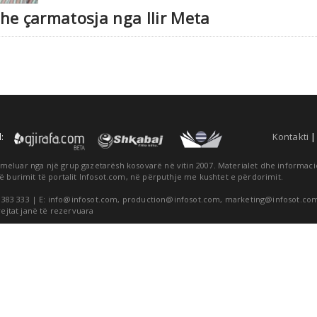
he çarmatosja nga Ilir Meta
:
Kontakti
themeluar nga një grup gazetarësh kosovarë në vitin 2007. Materialet dhe informa
ë burimit të portalit Infosot.com, në përputhje me kushtet e përdorimit.
 383 333 | E:
info@infosot.com
,
production@infosot.com
,
marketing@infosot.co
rejtat janë të rezervuara