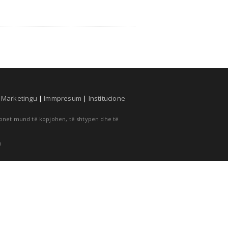
|
Marketingu
|
Immpresum
|
Institucione
cionet mund të kopjohen, të shtypen dhe të
m