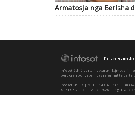
Armatosja nga Berisha d
Partnerët medial
Infosot është portal i pavarur i lajmeve, i 
përdoren por vetëm pas referimit të qartë t
Infosot Sh.P.K | M: +383 49 323 333 | +383 44
© INFOSOT.com - 2007 - 2026 - Të gjitha të d