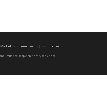
|
Marketingu
|
Immpresum
|
Institucione
cionet mund të kopjohen, të shtypen dhe të
m