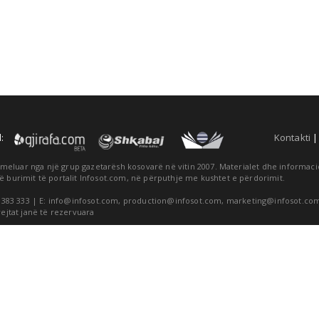
:
Kontakti
themeluar nga një grup gazetarësh kosovarë në vitin 2007. Materialet dhe informa
ë burimit të portalit Infosot.com, në përputhje me kushtet e përdorimit.
 383 333 | E:
info@infosot.com
,
production@infosot.com
,
marketing@infosot.co
rejtat janë të rezervuara