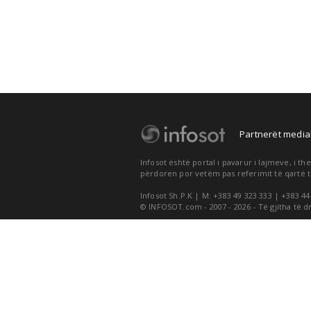
Partnerët medial
Infosot është portal i pavarur i lajmeve, i 
përdoren por vetëm pas referimit të qartë t
Infosot Sh.P.K | M: +383 49 323 333 | +383 44
© INFOSOT.com - 2007 - 2026 - Të gjitha të d