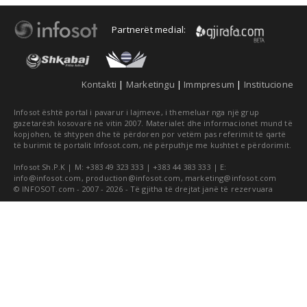
Partnerët medial:
Kontakti
|
Marketingu
|
Immpresum
|
Institucione
Infosot është portal i pavarur i lajmeve, i themeluar nga një grup
gazetarësh kosovarë në vitin 2007. Materialet dhe informacionet mund të
kopjohen, të shtypen dhe të përdoren por vetëm pas referimit të qartë
të burimit të portalit Infosot.com, në përputhje me kushtet e përdorimit.
Infosot Sh.P.K | M: +383 49 323 333 | +383 44 383 333 | E:
info@infosot.com
,
production@infosot.com
,
marketing@infosot.com
© INFOSOT.com - 2007 - 2026 - Të gjitha të drejtat janë të rezervuara