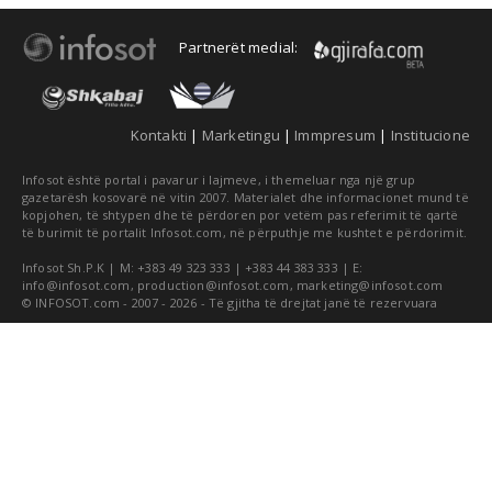
Partnerët medial:
Kontakti
|
Marketingu
|
Immpresum
|
Institucione
Infosot është portal i pavarur i lajmeve, i themeluar nga një grup
gazetarësh kosovarë në vitin 2007. Materialet dhe informacionet mund të
kopjohen, të shtypen dhe të përdoren por vetëm pas referimit të qartë
të burimit të portalit Infosot.com, në përputhje me kushtet e përdorimit.
Infosot Sh.P.K | M: +383 49 323 333 | +383 44 383 333 | E:
info@infosot.com
,
production@infosot.com
,
marketing@infosot.com
© INFOSOT.com - 2007 - 2026 - Të gjitha të drejtat janë të rezervuara