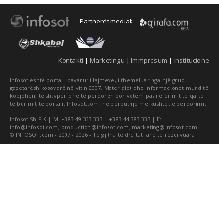
Partnerët medial:
Kontakti
|
Marketingu
|
Immpresum
|
Institucione
Infosot është portal i pavarur i lajmeve, i themeluar nga një grup
gazetarësh kosovarë në vitin 2007. Materialet dhe informacionet mund të
kopjohen, të shtypen dhe të përdoren por vetëm pas referimit të qartë
të burimit të portalit Infosot.com, në përputhje me kushtet e përdorimit.
Infosot Sh.P.K | M: +383 49 323 333 | +383 44 383 333 | E:
info@infosot.com
,
production@infosot.com
,
marketing@infosot.com
© INFOSOT.com - 2007 - 2026 - Të gjitha të drejtat janë të rezervuara