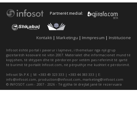
Partnerët medial:
Kontakti
|
Marketingu
|
Immpresum
|
Institucione
Infosot është portal i pavarur i lajmeve, i themeluar nga një grup
gazetarësh kosovarë në vitin 2007. Materialet dhe informacionet mund të
kopjohen, të shtypen dhe të përdoren por vetëm pas referimit të qartë
të burimit të portalit Infosot.com, në përputhje me kushtet e përdorimit.
Infosot Sh.P.K | M: +383 49 323 333 | +383 44 383 333 | E:
info@infosot.com
,
production@infosot.com
,
marketing@infosot.com
© INFOSOT.com - 2007 - 2026 - Të gjitha të drejtat janë të rezervuara