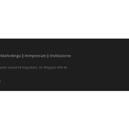
|
Marketingu
|
Immpresum
|
Institucione
cionet mund të kopjohen, të shtypen dhe të
m