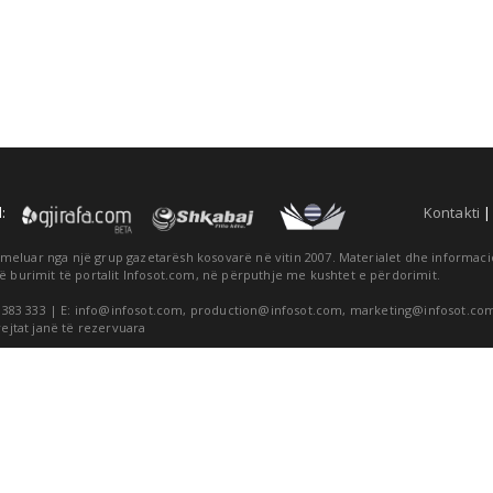
:
Kontakti
themeluar nga një grup gazetarësh kosovarë në vitin 2007. Materialet dhe informa
ë burimit të portalit Infosot.com, në përputhje me kushtet e përdorimit.
 383 333 | E:
info@infosot.com
,
production@infosot.com
,
marketing@infosot.co
rejtat janë të rezervuara