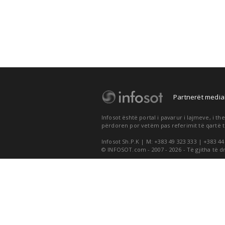
Partnerët medial
Infosot është portal i pavarur i lajmeve, i 
përdoren por vetëm pas referimit të qartë t
Infosot Sh.P.K | M: +383 49 323 333 | +383 44
© INFOSOT.com - 2007 - 2026 - Të gjitha të d