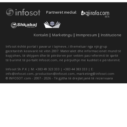
Partnerët medial:
Kontakti
|
Marketingu
|
Immpresum
|
Institucione
Infosot është portal i pavarur i lajmeve, i themeluar nga një grup
gazetarësh kosovarë në vitin 2007. Materialet dhe informacionet mund të
kopjohen, të shtypen dhe të përdoren por vetëm pas referimit të qartë
të burimit të portalit Infosot.com, në përputhje me kushtet e përdorimit.
Infosot Sh.P.K | M: +383 49 323 333 | +383 44 383 333 | E:
info@infosot.com
,
production@infosot.com
,
marketing@infosot.com
© INFOSOT.com - 2007 - 2026 - Të gjitha të drejtat janë të rezervuara