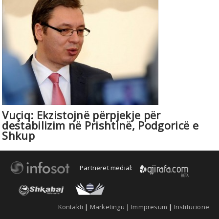
Vuçiq: Ekzistojnë përpjekje për
destabilizim në Prishtinë, Podgoricë e
Shkup
Partnerët medial:
Kontakti
|
Marketingu
|
Immpresum
|
Institucione