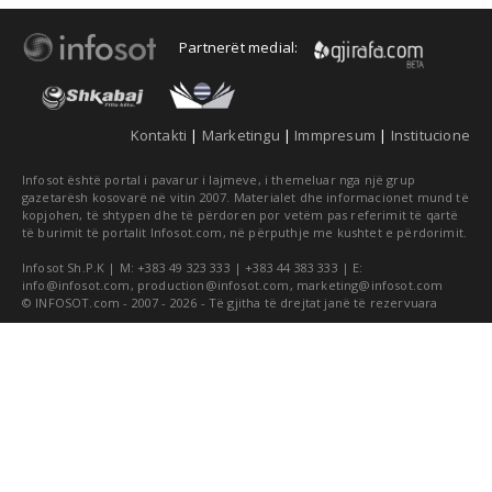
Partnerët medial:
Kontakti
|
Marketingu
|
Immpresum
|
Institucione
Infosot është portal i pavarur i lajmeve, i themeluar nga një grup
gazetarësh kosovarë në vitin 2007. Materialet dhe informacionet mund të
kopjohen, të shtypen dhe të përdoren por vetëm pas referimit të qartë
të burimit të portalit Infosot.com, në përputhje me kushtet e përdorimit.
Infosot Sh.P.K | M: +383 49 323 333 | +383 44 383 333 | E:
info@infosot.com
,
production@infosot.com
,
marketing@infosot.com
© INFOSOT.com - 2007 - 2026 - Të gjitha të drejtat janë të rezervuara