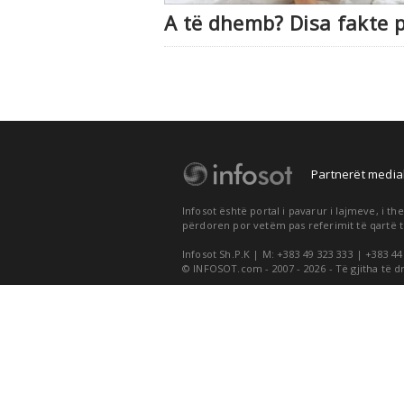
A të dhemb? Disa fakte p
Partnerët medial
Infosot është portal i pavarur i lajmeve, i 
përdoren por vetëm pas referimit të qartë t
Infosot Sh.P.K | M: +383 49 323 333 | +383 44
© INFOSOT.com - 2007 - 2026 - Të gjitha të d