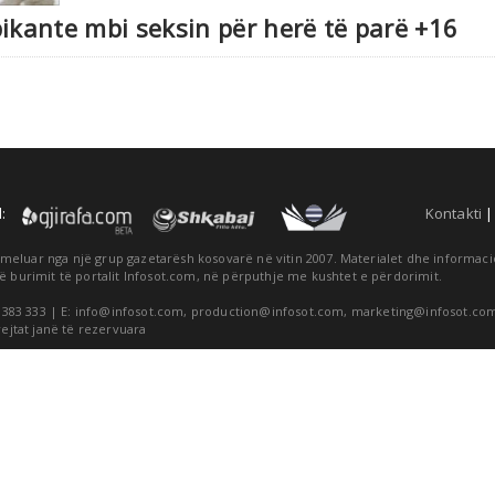
ikante mbi seksin për herë të parë +16
:
Kontakti
themeluar nga një grup gazetarësh kosovarë në vitin 2007. Materialet dhe informa
ë burimit të portalit Infosot.com, në përputhje me kushtet e përdorimit.
 383 333 | E:
info@infosot.com
,
production@infosot.com
,
marketing@infosot.co
rejtat janë të rezervuara