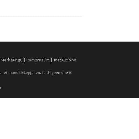
|
Marketingu
|
Immpresum
|
Institucione
cionet mund të kopjohen, të shtypen dhe të
m