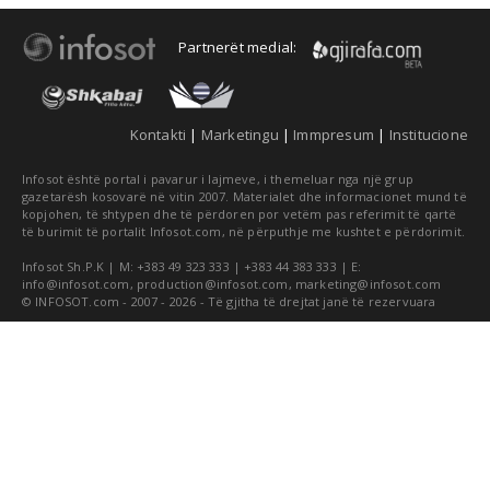
Partnerët medial:
Kontakti
|
Marketingu
|
Immpresum
|
Institucione
Infosot është portal i pavarur i lajmeve, i themeluar nga një grup
gazetarësh kosovarë në vitin 2007. Materialet dhe informacionet mund të
kopjohen, të shtypen dhe të përdoren por vetëm pas referimit të qartë
të burimit të portalit Infosot.com, në përputhje me kushtet e përdorimit.
Infosot Sh.P.K | M: +383 49 323 333 | +383 44 383 333 | E:
info@infosot.com
,
production@infosot.com
,
marketing@infosot.com
© INFOSOT.com - 2007 - 2026 - Të gjitha të drejtat janë të rezervuara