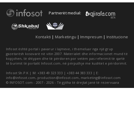
Partnerët medial:
Kontakti
|
Marketingu
|
Immpresum
|
Institucione
Infosot është portal i pavarur i lajmeve, i themeluar nga një grup
gazetarësh kosovarë në vitin 2007. Materialet dhe informacionet mund të
kopjohen, të shtypen dhe të përdoren por vetëm pas referimit të qartë
të burimit të portalit Infosot.com, në përputhje me kushtet e përdorimit.
Infosot Sh.P.K | M: +383 49 323 333 | +383 44 383 333 | E:
info@infosot.com
,
production@infosot.com
,
marketing@infosot.com
© INFOSOT.com - 2007 - 2026 - Të gjitha të drejtat janë të rezervuara