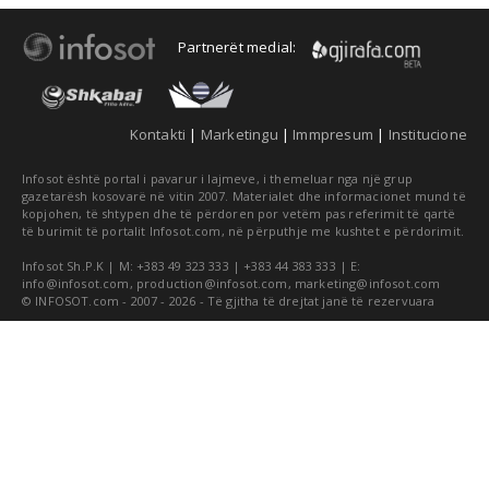
Partnerët medial:
Kontakti
|
Marketingu
|
Immpresum
|
Institucione
Infosot është portal i pavarur i lajmeve, i themeluar nga një grup
gazetarësh kosovarë në vitin 2007. Materialet dhe informacionet mund të
kopjohen, të shtypen dhe të përdoren por vetëm pas referimit të qartë
të burimit të portalit Infosot.com, në përputhje me kushtet e përdorimit.
Infosot Sh.P.K | M: +383 49 323 333 | +383 44 383 333 | E:
info@infosot.com
,
production@infosot.com
,
marketing@infosot.com
© INFOSOT.com - 2007 - 2026 - Të gjitha të drejtat janë të rezervuara