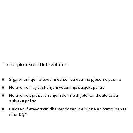
“Si të plotësoni fletëvotimin:
Sigurohuni që fletëvotimi është i vulosur në pjesën e pasme
Në anën e majtë, shënjoni vetëm një subjekt politik
Në anën e djathtë, shënjoni deri në dhjetë kandidatë të atij
subjekti politik
Paloseni fletëvotimin dhe vendoseni në kutinë e votimi”, bën të
ditur KQZ.