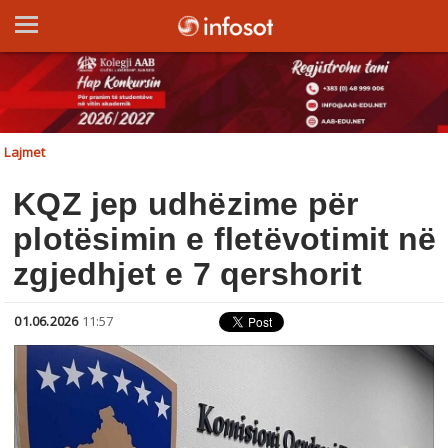
Lajmet
KQZ jep udhëzime për
plotësimin e fletëvotimit në
zgjedhjet e 7 qershorit
01.06.2026
11:57