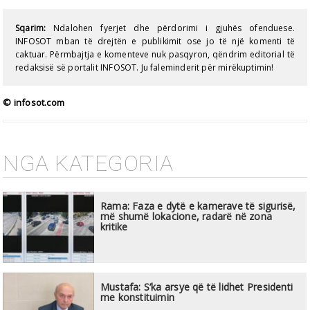
Sqarim:
Ndalohen fyerjet dhe përdorimi i gjuhës ofenduese.
INFOSOT mban të drejtën e publikimit ose jo të një komenti të
caktuar. Përmbajtja e komenteve nuk pasqyron, qëndrim editorial të
redaksisë së portalit INFOSOT. Ju faleminderit për mirëkuptimin!
© infosot.com
NGA KATEGORIA
Rama: Faza e dytë e kamerave të sigurisë,
më shumë lokacione, radarë në zona
kritike
Mustafa: S’ka arsye që të lidhet Presidenti
me konstituimin