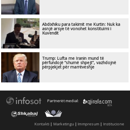
Abdixhiku para takimit me Kurtin: Nuk ka
asnjë arsye të vonohet konstituimi i
Kuvendit
Trump: Lufta me Iranin mund të
përfundojë “shumë shpejt”, vazhdojnë
përpjekjet për marrëveshje
Partnerët medial:
Kontakti
|
Marketingu
|
Immpresum
|
Institucione