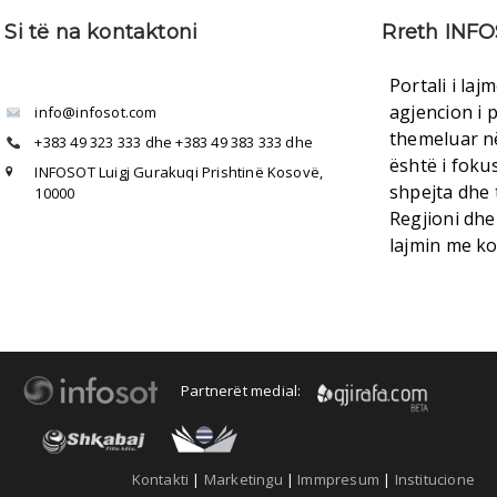
Si të na kontaktoni
Rreth INF
Portali i la
agjencion i 
info@infosot.com
themeluar n
+383 49 323 333 dhe +383 49 383 333 dhe
është i fokus
INFOSOT Luigj Gurakuqi Prishtinë Kosovë,

shpejta dhe 
10000
Regjioni dhe
lajmin me ko
Partnerët medial:
Kontakti
|
Marketingu
|
Immpresum
|
Institucione