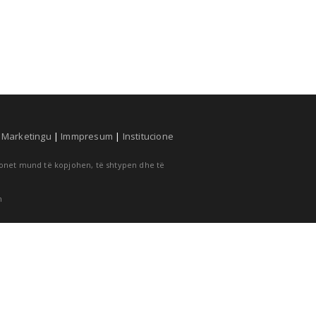
|
Marketingu
|
Immpresum
|
Institucione
cionet mund të kopjohen, të shtypen dhe të
m