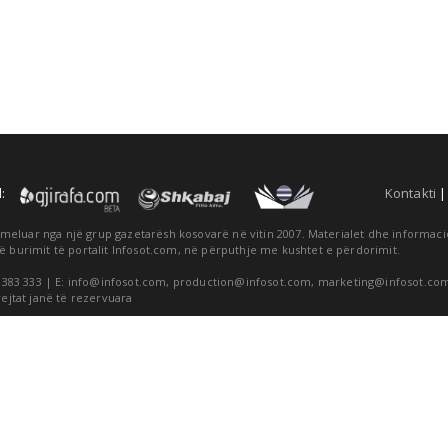
:
Kontakti
themeluar nga një grup gazetarësh kosovarë në vitin 2007. Materialet dhe informa
ë burimit të portalit Infosot.com, në përputhje me kushtet e përdorimit.
 383 333 | E:
info@infosot.com
,
production@infosot.com
,
marketing@infosot.co
rejtat janë të rezervuara