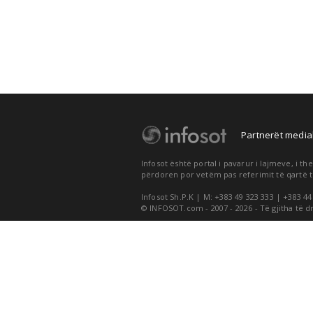
Partnerët medial
Infosot është portal i pavarur i lajmeve, i 
përdoren por vetëm pas referimit të qartë t
Infosot Sh.P.K | M: +383 49 323 333 | +383 44
© INFOSOT.com - 2007 - 2026 - Të gjitha të d